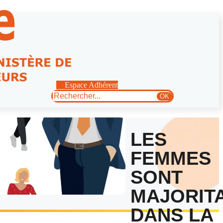
Espace Adhérent
Rechercher
OK
LES
FEMMES
SONT
MAJORIT
DANS LA