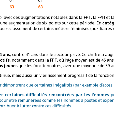
61
61
63
63
)
, avec des augmentations notables dans la FPT, la FPH et l
it une augmentation de six points sur cette période. En
catég
 reclassement de certains métiers féminisés (auxiliaires de
4 ans
, contre 41 ans dans le secteur privé. Ce chiffre a aug
ctifs
, notamment dans la FPT, où l’âge moyen est de 46 ans
us jeunes
que les fonctionnaires, avec une moyenne de 39 an
tinue, mais aussi un vieillissement progressif de la fonctio
r démontrent que certaines inégalités (par exemple d’accès à
er certaines difficultés rencontrées par les femmes
po
 pour être rémunérées comme les hommes à postes et expérien
ntribuer à lutter contre ces difficultés.