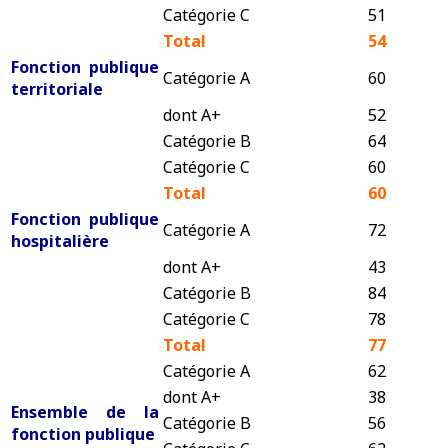
Catégorie C
51
Total
54
Fonction publique
Catégorie A
60
territoriale
dont A+
52
Catégorie B
64
Catégorie C
60
Total
60
Fonction publique
Catégorie A
72
hospitalière
dont A+
43
Catégorie B
84
Catégorie C
78
Total
77
Catégorie A
62
dont A+
38
Ensemble de la
Catégorie B
56
fonction publique