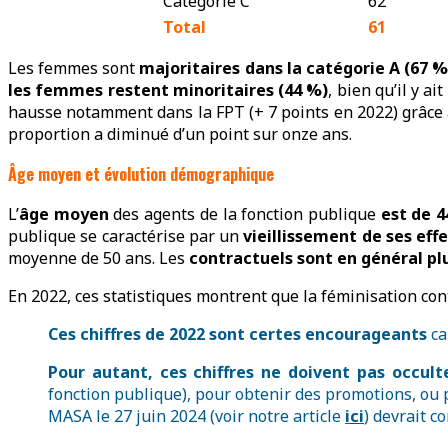
Catégorie C
62
Total
61
Les femmes sont
majoritaires dans la catégorie A (67 %
les femmes restent minoritaires (44 %)
, bien qu’il y a
hausse notamment dans la FPT (+ 7 points en 2022) grâce au
proportion a diminué d’un point sur onze ans.
Âge moyen et évolution démographique
L’
âge moyen
des agents de la fonction publique
est de 4
publique se caractérise par un
vieillissement de ses effe
moyenne de 50 ans. Les
contractuels sont en général pl
En 2022, ces statistiques montrent que la féminisation con
Ces chiffres de 2022 sont certes encourageants
ca
Pour autant, ces chiffres ne doivent pas occult
fonction publique), pour obtenir des promotions, ou
MASA le 27 juin 2024 (voir notre article
ici
) devrait co