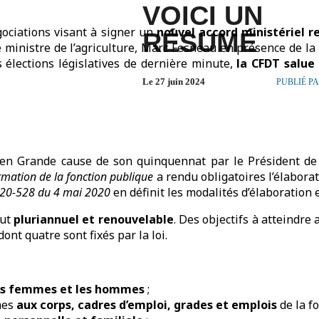
VOICI UN
égociations visant à signer un
nouvel accord ministériel rel
RÉSUMÉ
le ministre de l’agriculture, Marc Fesneau en présence de la
s élections législatives de dernière minute,
la CFDT salue
Le 27 juin 2024
PUBLIÉ P
en Grande cause de son quinquennat par le Président de 
mation de la fonction publique
a rendu obligatoires l’élaborati
020-528 du 4 mai 2020
en définit les modalités d’élaboration
eut
pluriannuel et renouvelable
. Des objectifs à atteindre
ont quatre sont fixés par la loi.
les femmes et les hommes
;
mes
aux corps, cadres d’emploi, grades et emplois
de la f