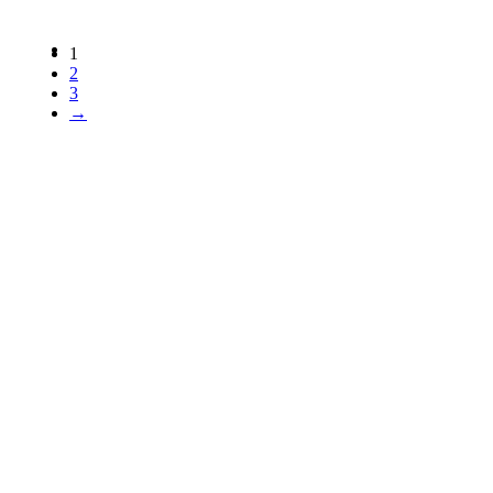
1
2
3
→