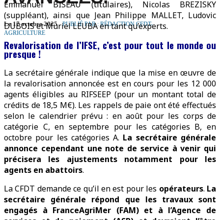
Emmanuel BISEAU (titulaires), Nicolas BREZISKY
(suppléant), ainsi que Jean Philippe MALLET, Ludovic
Le 17 octobre 2025
PUBLIÉ PAR : RÉDACTION CFDT-
DUBOIS et Muriel LEUBA en tant qu’experts.
AGRICULTURE
Revalorisation de l’IFSE, c’est pour tout le monde ou
presque !
La secrétaire générale indique que la mise en œuvre de
la revalorisation annoncée est en cours pour les 12 000
agents éligibles au RIFSEEP (pour un montant total de
crédits de 18,5 M€). Les rappels de paie ont été effectués
selon le calendrier prévu : en août pour les corps de
catégorie C, en septembre pour les catégories B, en
octobre pour les catégories A.
La secrétaire générale
annonce cependant une note de service à venir qui
précisera les ajustements notamment pour les
agents en abattoirs
.
La CFDT demande ce qu’il en est pour les
opérateurs
.
La
secrétaire générale répond que les travaux sont
engagés à FranceAgriMer (FAM) et à l’Agence de