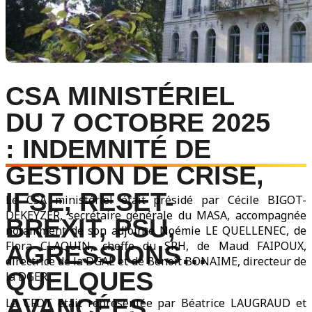
CSA MINISTÉRIEL
DU 7 OCTOBRE 2025
: INDEMNITÉ DE
GESTION DE CRISE,
IFSE, RESET-
Le CSA ministériel était présidé par Cécile BIGOT-
DEKEYZER, secrétaire générale du MASA, accompagnée
BREXIT, PSU,
notamment de son adjointe Noémie LE QUELLENEC, de
Flora CLAQUIN, cheffe du SRH, de Maud FAIPOUX,
AGRESSIONS…
directrice de la DGAL et de Benoît BONAIME, directeur de
QUELQUES
la DGER.
AVANCÉES.
La CFDT était représentée par Béatrice LAUGRAUD et