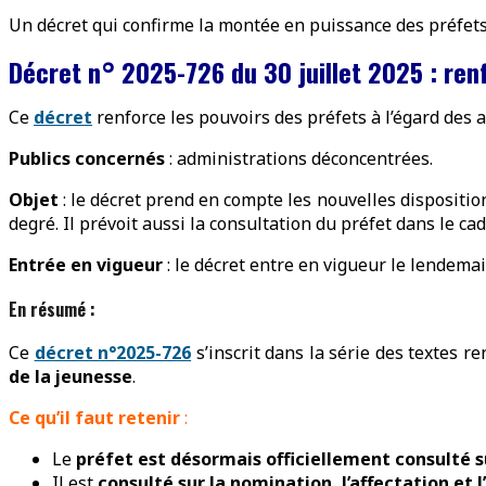
Un décret qui confirme la montée en puissance des préfets 
Décret n° 2025-726 du 30 juillet 2025 : re
Ce
décret
renforce les pouvoirs des préfets à l’égard des
Publics concernés
: administrations déconcentrées.
Objet
: le décret prend en compte les nouvelles dispositio
degré. Il prévoit aussi la consultation du préfet dans le c
Entrée en vigueur
: le décret entre en vigueur le lendemai
En résumé :
Ce
décret n°2025-726
s’inscrit dans la série des textes ren
de la jeunesse
.
Ce qu’il faut retenir
:
Le
préfet est désormais officiellement consulté su
Il est
consulté sur la nomination, l’affectation et 