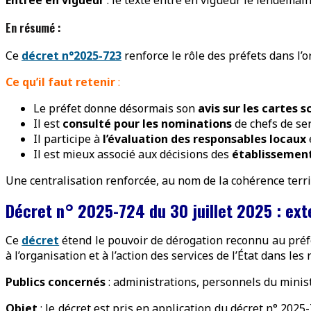
En résumé :
Ce
décret n°2025-723
renforce le rôle des préfets dans l’o
Ce qu’il faut retenir
:
Le préfet donne désormais son
avis sur les cartes s
Il est
consulté pour les nominations
de chefs de se
Il participe à
l’évaluation des responsables locaux
Il est mieux associé aux décisions des
établissements
Une centralisation renforcée, au nom de la cohérence territo
Décret n° 2025-724 du 30 juillet 2025 : ext
Ce
décret
étend le pouvoir de dérogation reconnu au préfet
à l’organisation et à l’action des services de l’État dans le
Publics concernés
: administrations, personnels du minist
Objet
: le décret est pris en application du décret n° 2025-