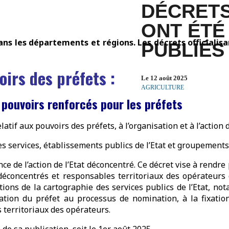
DÉCRET
ONT ÉTÉ
s les départements et régions. Les décrets officialisa
PUBLIÉS
oirs des préfets :
Le 12 août 2025
AGRICULTURE
 pouvoirs renforcés pour les préfets
latif aux pouvoirs des préfets, à l’organisation et à l’action
ces services, établissements publics de l’Etat et groupements 
ce de l’action de l’Etat déconcentré. Ce décret vise à rendre 
s déconcentrés et responsables territoriaux des opérateurs
utions de la cartographie des services publics de l’Etat, n
ipation du préfet au processus de nomination, à la fixatio
 territoriaux des opérateurs.
 de sa publication, soit le 1er août 2025.