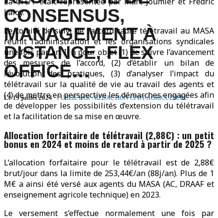
La CFDT était représentée par Marc Joumier et Frédric
CONSENSUS,
Laloy.
MANAGEMENT À
Le comité de suivi de l’accord cadre télétravail au MASA
réunit l’administration et les organisations syndicales
DISTANCE, FLEX
une fois par an. Il a pour objet (1) de suivre l’avancement
des mesures de l’accord, (2) d’établir un bilan de
OFFICE…
l’évolution des pratiques, (3) d’analyser l’impact du
télétravail sur la qualité de vie au travail des agents et
(4) de mettre en perspective les démarches engagées afin
Le 15 juillet 2024
PUBLIÉ PAR : RÉDACTION CFDT-AGRICULTURE
de développer les possibilités d’extension du télétravail
et la facilitation de sa mise en œuvre.
Allocation forfaitaire de télétravail (2,88€) : un petit
bonus en 2024 et moins de retard à partir de 2025 ?
L’allocation forfaitaire pour le télétravail est de 2,88€
brut/jour dans la limite de 253,44€/an (88j/an). Plus de 1
M€ a ainsi été versé aux agents du MASA (AC, DRAAF et
enseignement agricole technique) en 2023.
Le versement s’effectue normalement une fois par