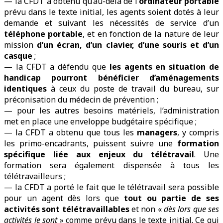
— la CFDT a obtenu qu’au-delà de l’
ordinateur portable
prévu dans le texte initial, les agents soient dotés à leur
demande et suivant les nécessités de service d’un
téléphone portable
, et en fonction de la nature de leur
mission
d’un écran, d’un clavier, d’une souris et d’un
casque
;
— la CFDT a défendu que
les agents en situation de
handicap pourront bénéficier d’aménagements
identiques
à ceux du poste de travail du bureau, sur
préconisation du médecin de prévention ;
— pour les autres besoins matériels, l’administration
met en place une enveloppe budgétaire spécifique ;
— la CFDT a obtenu que tous les
managers
, y compris
les primo-encadrants, puissent suivre une
formation
spécifique liée aux enjeux du télétravail
. Une
formation sera également dispensée à tous les
télétravailleurs ;
— la CFDT a porté le fait que le télétravail sera possible
pour un agent dès lors que
tout ou partie de ses
activités sont télétravaillables
et non «
dès lors que ses
activités le sont
» comme prévu dans le texte initial. Ce qui