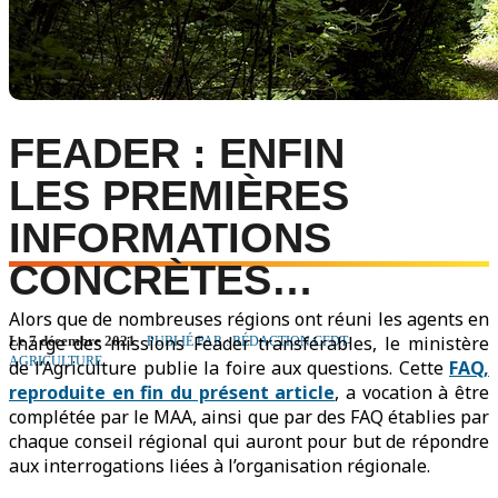
FEADER : ENFIN
LES PREMIÈRES
INFORMATIONS
CONCRÈTES…
Alors que de nombreuses régions ont réuni les agents en
charge des missions Feader transférables, le ministère
Le 7 décembre 2021
PUBLIÉ PAR : RÉDACTION CFDT-
AGRICULTURE
de l’Agriculture publie la foire aux questions. Cette
FAQ,
reproduite en fin du présent article
, a vocation à être
complétée par le MAA, ainsi que par des FAQ établies par
chaque conseil régional qui auront pour but de répondre
aux interrogations liées à l’organisation régionale.