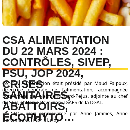
CSA ALIMENTATION
DU 22 MARS 2024 :
CONTRÔLES, SIVEP,
PSU, JOP 2024,
CRISES
Ce CSA Alimentation était présidé par Maud Faipoux,
directrice générale de l’alimentation, accompagnée
SANITAIRES,
notamment par Nadine Richard-Pejus, adjointe au chef
du SRH, et Hervé Reverbori, IGAPS de la DGAL.
ABATTOIRS,
La CFDT était représentée par Anne Jammes, Anne
ÉCOPHYTO…
Bertomeu et Frédric Laloy.