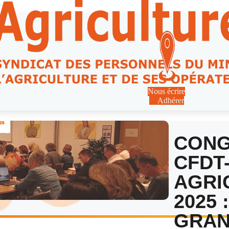
Nous écrire
Adhérer
CON
CFDT
AGRI
2025 
GRAN