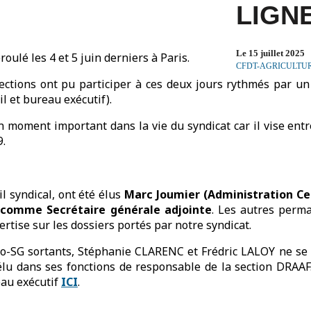
LIGN
Le 15 juillet 2025
oulé les 4 et 5 juin derniers à Paris.
CFDT-AGRICULTU
ctions ont pu participer à ces deux jours rythmés par un
l et bureau exécutif).
un moment important dans la vie du syndicat car il vise entr
9.
l syndical, ont été élus
Marc Joumier (Administration C
comme Secrétaire générale adjointe
. Les autres perm
rtise sur les dossiers portés par notre syndicat.
Co-SG sortants, Stéphanie CLARENC et Frédric LALOY ne se 
élu dans ses fonctions de responsable de la section DRAA
au exécutif
ICI
.