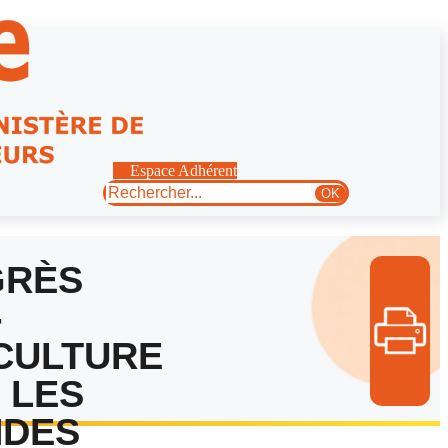
Espace Adhérent
Rechercher
OK
GRÈS
-
CULTURE
: LES
DES