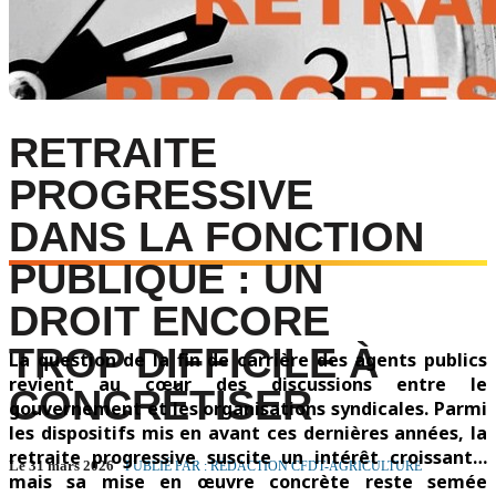
RETRAITE
PROGRESSIVE
DANS LA FONCTION
PUBLIQUE : UN
DROIT ENCORE
TROP DIFFICILE À
La question de la fin de carrière des agents publics
revient au cœur des discussions entre le
CONCRÉTISER
gouvernement et les organisations syndicales. Parmi
les dispositifs mis en avant ces dernières années, la
retraite progressive suscite un intérêt croissant…
Le 31 mars 2026
PUBLIÉ PAR : RÉDACTION CFDT-AGRICULTURE
mais sa mise en œuvre concrète reste semée