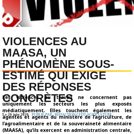
VIOLENCES AU
MAASA, UN
PHÉNOMÈNE SOUS-
ESTIMÉ QUI EXIGE
DES RÉPONSES
CONCRÈTES
Les violences au travail ne concernent pas
uniquement les secteurs les plus exposés
médiatiquement. Elles touchent également les
Le 26 juin 2026
PUBLIÉ PAR : RÉDACTION CFDT-AGRICULTURE
agentes et agents du ministère de l’agriculture, de
l’agroalimentaire et de la souveraineté alimentaire
(MAASA), qu’ils exercent en administration centrale,