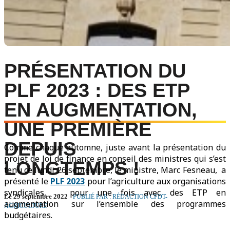
PRÉSENTATION DU
PLF 2023 : DES ETP
EN AUGMENTATION,
UNE PREMIÈRE
DEPUIS
Comme chaque automne, juste avant la présentation du
projet de loi de finance en conseil des ministres qui s’est
LONGTEMPS !
tenu ce lundi 26 septembre, le ministre, Marc Fesneau, a
présenté le
PLF 2023
pour l’agriculture aux organisations
syndicales, … pour une fois avec des ETP en
Le 29 septembre 2022
PUBLIÉ PAR : RÉDACTION CFDT-
augmentation sur l’ensemble des programmes
AGRICULTURE
budgétaires.