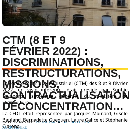
CTM (8 ET 9
FÉVRIER 2022) :
DISCRIMINATIONS,
RESTRUCTURATIONS,
MISSIONS,
Le comité technique ministériel (CTM) des 8 et 9 février
2022, en visioconférence, était présidé par Sophie
CONTRACTUALISATION
Delaporte, secrétaire générale du ministère de
l’Agriculture.
DÉCONCENTRATION…
La CFDT était représentée par Jacques Moinard, Gisèle
Bauland, Bernadette Gueguen, Laure Galice et Stéphanie
Le 17 février 2022
PUBLIÉ PAR : RÉDACTION CFDT-
Clarenc.
AGRICULTURE