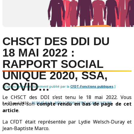
CHSCT DES DDI DU
18 MAI 2022 :
RAPPORT SOCIAL
UNIQUE 2020, SSA,
COVID…
[D’après l’article initialement publié par la
CFDT-Fonctions publiques
.]
Le CHSCT des DDI s’est tenu le 18 mai 2022. Vous
trouverez son
compte rendu en bas de page de cet
Le 27 mai 2022
PUBLIÉ PAR : RÉDACTION CFDT-AGRICULTURE
article
.
La CFDT était représentée par Lydie Welsch-Duray et
Jean-Baptiste Marco.