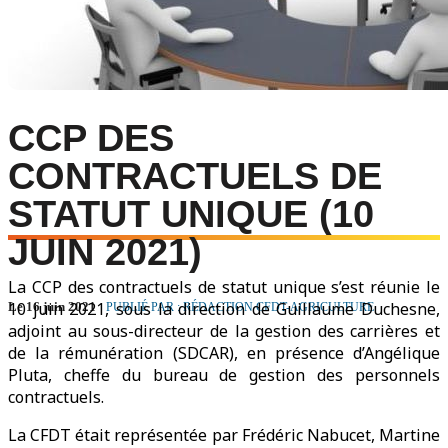
CCP DES
CONTRACTUELS DE
STATUT UNIQUE (10
JUIN 2021)
La CCP des contractuels de statut unique s’est réunie le
10 juin 2021, sous la direction de Guillaume Duchesne,
Le 16 juin 2021
PUBLIÉ PAR : RÉDACTION CFDT-AGRICULTURE
adjoint au sous-directeur de la gestion des carrières et
de la rémunération (SDCAR), en présence d’Angélique
Pluta, cheffe du bureau de gestion des personnels
contractuels.
La CFDT était représentée par Frédéric Nabucet, Martine