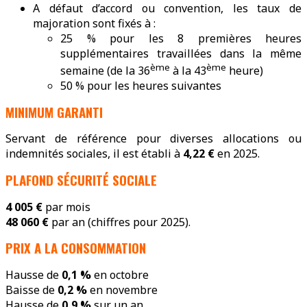
A défaut d’accord ou convention, les taux de
majoration sont fixés à :
25 % pour les 8 premières heures
supplémentaires travaillées dans la même
ème
ème
semaine (de la 36
à la 43
heure)
50 % pour les heures suivantes
MINIMUM GARANTI
Servant de référence pour diverses allocations ou
indemnités sociales, il est établi à
4,22 €
en 2025.
PLAFOND SÉCURITÉ SOCIALE
4 005 €
par mois
48 060 €
par an (chiffres pour 2025).
PRIX A LA CONSOMMATION
Hausse de
0,1 %
en octobre
Baisse de
0,2 %
en novembre
Hausse de
0,9 %
sur un an.