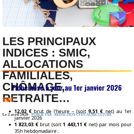
LES PRINCIPAUX
INDICES : SMIC,
ALLOCATIONS
FAMILIALES,
CHÔMAGE,
Fiche mise à jour au 1er janvier 2026
RETRAITE…
SMIC
12,02 €
brut de l’heure – (soit
9,51 €
net) au 1er
Le 2 avril 2026
PUBLIÉ PAR : RÉDACTION CFDT-AGRICULTURE
janvier 2026
1 823,03 €
brut (soit
1 443,11 €
net) par mois pour
35h hebdomadaire ;