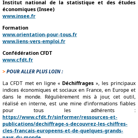
Institut national de la statistique et des études
économiques (Insee)
www.insee.fr
Formation
www.orientation-pour-tous.fr
www.liens-vers-emploi.fr
Confédération CFDT
www.cfdt.fr
>
POUR ALLER PLUS LOIN :
La CFDT met en ligne «
Déchiffrages
», les principaux
indices économiques et sociaux en France, en Europe et
dans le monde. Régulièrement mis à jour, cet outil,
réalisé en interne, est une mine d’informations fiables
pour tous les adhérents :
https://www.cfdt.fr/sinformer/ressources-et-
publications/dechiffrage-s-decouvrez-les-chiffres-
cles-francais-europeens-et-de-quelques-grands-
pays-du-monde