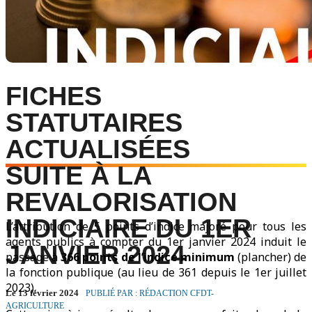
FICHES
STATUTAIRES
ACTUALISÉES
SUITE À LA
REVALORISATION
INDICIAIRE DU 1ER
L’attribution de 5 points d’indice majoré pour tous les
agents publics à compter du 1er janvier 2024 induit le
JANVIER 2024
passage à
366 points de l’indice minimum
(plancher) de
la fonction publique (au lieu de 361 depuis le 1er juillet
2023).
Le 13 février 2024
PUBLIÉ PAR : RÉDACTION CFDT-
AGRICULTURE