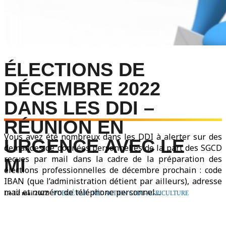
ÉLECTIONS DE
DÉCEMBRE 2022
DANS LES DDI –
RÉUNION EN
Vous avez été nombreux dans les DDI à alerter sur des
URGENCE AVEC LE
demandes de données personnelles de la part des SGCD
reçues par mail dans la cadre de la préparation des
MI
élections professionnelles de décembre prochain : code
IBAN (que l’administration détient par ailleurs), adresse
mail et numéro de téléphone personnel…
Le 12 mai 2022
PUBLIÉ PAR : RÉDACTION CFDT-AGRICULTURE