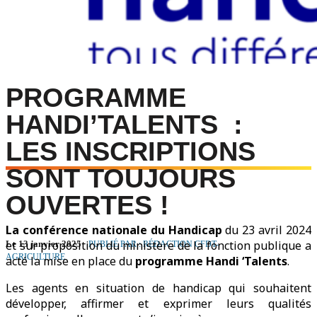
PROGRAMME
HANDI’TALENTS :
LES INSCRIPTIONS
SONT TOUJOURS
OUVERTES !
La conférence nationale du Handicap
du 23 avril 2024
et sur proposition du ministère de la fonction publique a
Le 13 janvier 2025
PUBLIÉ PAR : RÉDACTION CFDT-
AGRICULTURE
acté la mise en place du
programme Handi ‘Talents
.
Les agents en situation de handicap qui souhaitent
développer, affirmer et exprimer leurs qualités