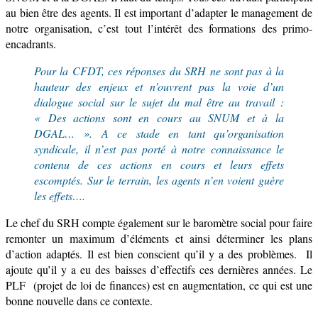
au bien être des agents.
Il
est important d’adapter le
management de
notre
organisation
, c’est
tout l’intérêt
des formations des primo-
encadr
a
nts.
Pour la CFDT, ces réponses du SRH ne sont pas à la
hauteur des enjeux et n’ouvre
nt
pas la voie d’un
dialogue social sur le sujet du mal être au travail :
« Des actions sont en cours au SNUM et à la
DGAL… ». A ce stade en tant qu’organisation
syndicale, il n’est pas porté à notre connaissance
le
contenu de
ces actions en cours et
leurs effets
escomptés. S
ur le terrain, les agents n’en voient
guère
les effets….
Le
chef du
SRH compte
également
sur le baromètre social pour fa
i
re
remonter un
maximum
d’éléments
et ainsi déterminer les
plans
d’action
adaptés
.
Il est
bien
conscient
qu’il y a des problèmes.
Il
ajoute qu’il
y a eu des baisses d’effectifs ces dernières années.
Le
PLF (projet de loi de finances) est en augmentation, ce qui est une
bonne nouvelle dans ce contexte.