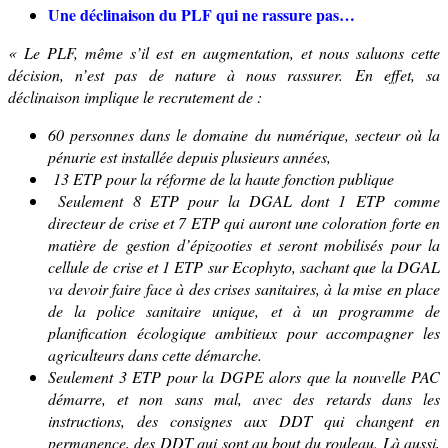
Une déclinaison du PLF qui ne rassure pas…
« Le PLF, même s’il est en augmentation, et nous saluons cette
décision, n’est pas de nature à nous rassurer. En effet, sa
déclinaison implique le recrutement de :
60 personnes dans le domaine du numérique, secteur où la
pénurie est installée depuis plusieurs années,
13 ETP pour la réforme de la haute fonction publique
S
eulement 8
ETP pour la DGAL dont 1 ETP comme
directeur de crise
et 7 ETP qui auront une coloration forte en
matière de gestion d’épizooties et seront mobilisés pour la
cellule de crise
et
1 ETP sur Ecophyto, sachant que la DGAL
va devoir faire face à des crises sanitaires, à la mise en place
de la police sanitaire unique, et
à un programme de
planification écologique ambitieux pour accompagner les
agriculteurs dans cette démarche.
S
eulement 3
ETP pour la DGPE alors que la nouvelle PAC
démarre, et non sans mal, avec des retards dans les
instructions, des consignes aux DDT qui changent en
permanence, des DDT qui sont au bout du rouleau. Là aussi,