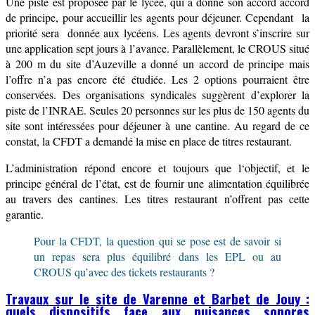
Une p
iste
est
proposée par le lycée, qui a donné son accord
accord
de principe, pour accueillir les agents pour déjeuner. Cependant la
priorité sera donnée aux lycéens. Les agents devront s’inscrire sur
une application sept jours à l’avance.
Parallèlement
, le
CROUS
situé
à 200 m du site d’Auzeville a donné un accord de pri
n
cipe mais
l’offre n’a pas encore été étudiée. Les 2 options pourraient être
conservées.
Des organisations syndicales suggèrent d’
explorer la
piste de l’INRAE.
Seules 20 personnes sur les plus de 150 agents du
site sont intéressées pour déjeuner à une cantine. Au regard de ce
constat, la CFDT a demandé la mise en place de titres restaurant.
L’administration répond encore et toujours que l
‘objectif, et le
principe général de l’état, est de fournir une alimentation équilibrée
au travers des cantines. L
es titres restaurant n’offrent pas cette
garantie.
Pour la CFDT, la question qui se pose est de savoir si
un repas sera plus équilibré dans les EPL ou au
CROUS qu’avec des tickets restaurants ?
Travaux sur le site de Varenne et Barbet de Jouy :
quels dispositifs face aux nuisances sonores