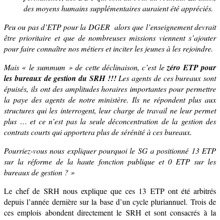
des moyens humains supplémentaires auraient été appréciés.
Peu
ou pas
d’ETP pour la DGER alors que l’enseignement
devrait
être prioritaire
et que de nombreuses missions viennent s’ajouter
pour faire connaître nos métiers et inciter les jeunes à les rejoindre.
Mais
« le summum » de cette déclinaison, c’est le
zéro
ETP pour
les bureaux de gestion du SRH !!!
Les agents de ces bureaux sont
épuisés, ils ont des amplitudes horaires importantes pour permettre
la paye des agents de notre ministère.
I
ls ne répondent plus aux
structures qui les interrogent, leur charge de travail ne leur permet
plus … et ce n’est pas la seule déconcentration de la gestion des
contrats courts qui apportera plus de sérénité à ces bureaux.
Pourriez-vous
nous expliquer pourquoi le SG a positionné 13 ETP
sur la réforme de la haute fonction publique et 0 ETP sur les
bureaux de gestion ? »
Le chef de SRH nous explique que ces 13 ETP
ont été arbitrés
depuis l’année dernière sur la base d’un cycle
pluriannuel.
Trois
de
ces
emplois
abondent
directement
le SRH
et sont consacrés à la