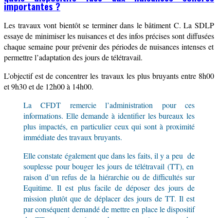
importantes ?
Les travaux vont bientôt se terminer dans
le bâtiment C.
La SDLP
essaye de minimiser les nuisances
et des i
nfos précises
sont diffusées
chaque semaine
pour prévenir des périodes de nuisances intenses et
permettre l’adaptation des jours de télétravail.
L’objectif est de concentrer les t
ravaux les plus bruyants entre 8h00
et 9h30 et de 12h00 à 14h00.
La CFDT remercie l’administration pour ces
informations.
Elle demande à
identifier les bureaux les
plus impac
t
és,
en particulier ceux qui sont à proximité
immédiate des travaux bruyants.
Elle constate également que dans les faits, il y a peu de
souplesse pour bouger les jours de télétravail (TT),
en
raison d’un
refus de la hiérarchie ou
de
difficulté
s
sur
Equitime. Il est plus facile de déposer des jours de
mission plutôt que de déplacer des jours de TT.
Il est
par conséquent
demand
é
de
mettre en place le dispositif