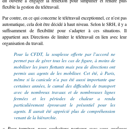
dit ouverte à engager
la réflexion pour simplifier
et rendre plus
flexible la gestion du télétravail
.
Par contre, en ce qui concerne le
télétravail exceptionnel
, ce n’est pas
automatique, c
ela doit être
décidé à haut niveau.
Selon le SRH,
il y a
suffisamment de
flexibilité
pour s’adapter à ces situations
.
Il
appartient aux Directions de limiter le télétravail
en lien avec leur
organisation du
travail
.
Pour la CFDT, la souplesse offerte par l’accord ne
permet pas de gérer tous les cas de figure, à moins de
mobiliser les jours flottants mais peu de directions ont
permis aux agents de les mobiliser. Cet été, à Paris,
même si la canicule n’a pas été aussi importante que
certaines années, le cumul des difficultés de transport
avec de nombreux travaux et de nombreuses lignes
fermées et les périodes de chaleur a rendu
particulièrement
éprouvant le présentiel pour les
agents.
Il aurait été apprécié plus de compréhension
venant de la hiérarchie.
« Pour terminer, nous souhaitons partager avec vous quelques