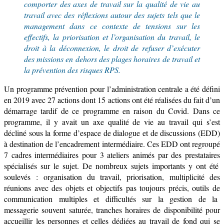
comporter des axes de travail sur la qualité de vie au
travail avec des réflexions autour des sujets tels que le
management dans ce contexte de tensions sur les
effectifs, la priorisation et l’organisation du travail, le
droit à la déconnexion, le droit de refuser d’exécuter
des missions en dehors des plages horaires de travail et
la prévention des risques RPS.
Un p
rogramme prévention
pour l’administration centrale a été
défini
en 2019 avec
27 actions
dont
15 actions ont
été réalisées
d
u
fait d’un
démarrage tardif de ce programme en raison du Covid.
Dans ce
programme, il y avait un axe qualité de vie au travail qui s’est
décliné sous la forme d’
espace de
dialogue et de
discussion
s (EDD)
à destination de l’
encadr
ement intermédiaire.
Ces
EDD
ont regroupé
7
cadr
e
s intermédiaires
pour 3 ateliers animés par des p
restataire
s
spécialisé
s
sur le sujet.
De nombreux
sujets importants y
ont é
té
soulevés
: organisation du travail, priorisation, multipl
icité des
réunions avec des objets et objectifs pas
toujours
précis, outils de
communication
multiples
et difficultés sur la
gestion de la
messageri
e souvent saturée
,
t
ranches horaires de disponibilité pour
accueillir les personnes et celles dédiées au travail de fond
qui se