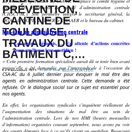
L
a formation spécialisée du
CSA AC remplace le comité
hygiène et
PRÉVENTION,
sécurité des conditions de travail
d’administration centrale
(
CHS
CT-AC). Son périmètre intègre le secrétariat général, la
CANTINE DE
DGAL
, la
DGPE
, la
DGER
le
CGAAER
et le bureau du cabinet.
TOULOUSE,
Mal-être en administration centrale
TRAVAUX DU
Les agents démunis, …
En attente d’
actions concrètes
pour
améliorer leur
quotidien !
BÂTIMENT C,…
« Cette première formation spécialisée aurait dû se tenir
bien
avant
puis
qu’elle
a été
demandée par l’intersyndicale à l’occasion du
Le 9 novembre 2023
PUBLIÉ PAR : RÉDACTION CFDT-
CSA-AC du 6 juillet dernier
pour évoquer le mal être des
AGRICULTURE
agents en administration centrale. Cette demande a été
refusée. Or le dialogue social sur ce sujet est essentiel pour
nos agents.
En effet, les organisations syndicales s’inquiètent réellement de
l’augmentation des situations de mal être au sein de
l’administration centrale. Lors de nos HMI (heures mensuelles
d’information) organisées courant septembre, nous avons pu voir
des agents démunis face à ce qu’ils vivent au quotidien. Beaucoup