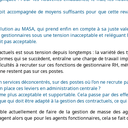
soit accompagnée de moyens suffisants pour que cette reval
volution au MASA, qui prend enfin en compte à sa juste vale
s gestionnaires sous une tension inacceptable et reléguant l
it pas acceptable.
ctuels est sous tension depuis longtemps : la variété des 
ormes qui se succèdent, entraîne une charge de travail imp
ficultés à recruter sur ces fonctions de gestionnaire RH, mé
 ne restent pas sur ces postes.
en services déconcentrés, sur des postes où l’on ne recrute
n place ces leviers en administration centrale ?
thme plus acceptable et supportable. Cela passe par des eff
ue qui doit être adapté à la gestion des contractuels, ce qui
sible actuellement de faire de la gestion de masse des ag
ent alors que pour les agents fonctionnaires, cela se fait d