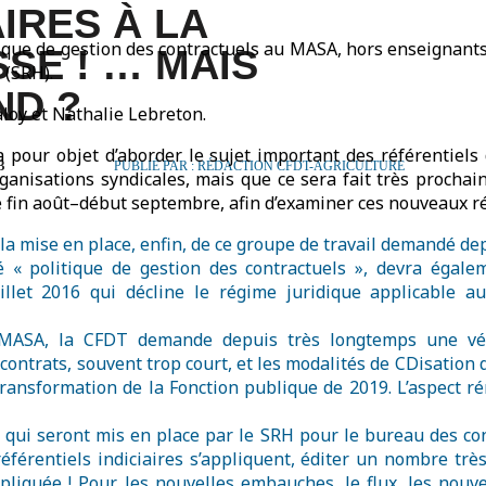
IRES À LA
ique de gestion des contractuels au MASA, hors enseignants e
SE ! … MAIS
 (SRH).
ND ?
aloy et Nathalie Lebreton.
 pour objet d’aborder le sujet important des référentiels 
3
PUBLIÉ PAR : RÉDACTION CFDT-AGRICULTURE
ganisations syndicales, mais que ce sera fait très prochai
 fin août–début septembre, afin d’examiner ces nouveaux ré
a mise en place, enfin, de ce groupe de travail demandé dep
 politique de gestion des contractuels », devra égalemen
uillet 2016 qui décline le régime juridique applicable a
MASA, la CFDT demande depuis très longtemps une véri
 contrats, souvent trop court, et les modalités de CDisatio
 transformation de la Fonction publique de 2019. L’aspect 
 qui seront mis en place par le SRH pour le bureau des cont
éférentiels indiciaires s’appliquent, éditer un nombre trè
mpliquée ! Pour les nouvelles embauches, le flux, les nouve