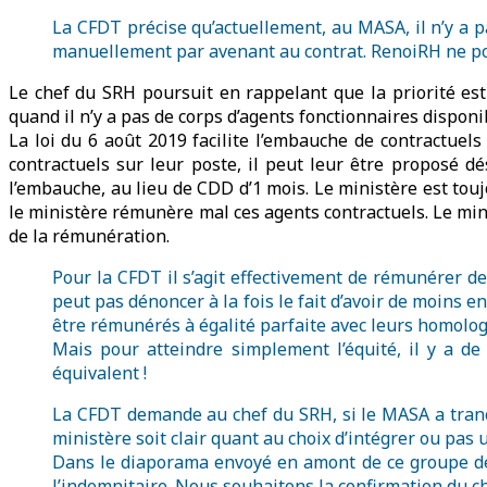
La CFDT précise qu’actuellement, au MASA, il n’y a 
manuellement par avenant au contrat. RenoiRH ne pou
Le chef du SRH poursuit en rappelant que la priorité es
quand il n’y a pas de corps d’agents fonctionnaires dispon
La loi du 6 août 2019 facilite l’embauche de contractuel
contractuels sur leur poste, il peut leur être proposé 
l’embauche, au lieu de CDD d’1 mois. Le ministère est touj
le ministère rémunère mal ces agents contractuels. Le mini
de la rémunération.
Pour la CFDT il s’agit effectivement de rémunérer de 
peut pas dénoncer à la fois le fait d’avoir de moins e
être rémunérés à égalité parfaite avec leurs homolog
Mais pour atteindre simplement l’équité, il y a d
équivalent !
La CFDT demande au chef du SRH, si le MASA a tranch
ministère soit clair quant au choix d’intégrer ou pas 
Dans le diaporama envoyé en amont de ce groupe de tr
l’indemnitaire. Nous souhaitons la confirmation du cho