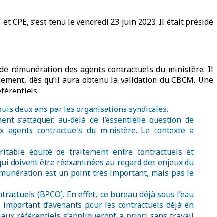
t CPE, s’est tenu le vendredi 23 juin 2023. Il était présidé
de rémunération des agents contractuels du ministère. Il
nement, dès qu’il aura obtenu la validation du CBCM. Une
férentiels.
uis deux ans par les organisations syndicales.
t s’attaquer, au-delà de l’essentielle question de
ux agents contractuels du ministère. Le contexte a
table équité de traitement entre contractuels et
n qui doivent être réexaminées au regard des enjeux du
rémunération est un point très important, mais pas le
ractuels (BPCO). En effet, ce bureau déjà sous l’eau
s important d’avenants pour les contractuels déjà en
aux référentiels s’appliqueront a priori sans travail