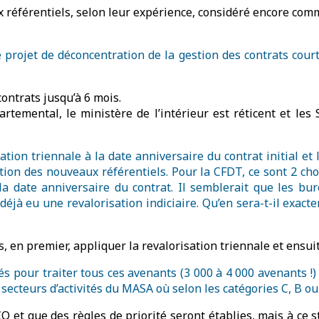
ux référentiels, selon leur expérience, considéré encore com
 projet de déconcentration de la gestion des contrats court
contrats jusqu’à 6 mois.
temental, le ministère de l’intérieur est réticent et les
ation triennale à la date anniversaire du contrat initial et 
tion des nouveaux référentiels. Pour la CFDT, ce sont 2 chos
 la date anniversaire du contrat. Il semblerait que les bu
 déjà eu une revalorisation indiciaire. Qu’en sera-t-il exa
s, en premier, appliquer la revalorisation triennale et ensu
és pour traiter tous ces avenants (3 000 à 4 000 avenants 
 secteurs d’activités du MASA où selon les catégories C, B ou
 et que des règles de priorité seront établies, mais à ce s