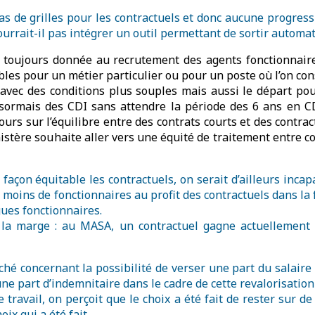
pas de grilles pour les contractuels et donc aucune progres
rrait-il pas intégrer un outil permettant de sortir automa
t toujours donnée au recrutement des agents fonctionnaires
ibles pour un métier particulier ou pour un poste où l’on co
s avec des conditions plus souples mais aussi le départ pou
désormais des CDI sans attendre la période des 6 ans en C
ours sur l’équilibre entre des contrats courts et des contra
stère souhaite aller vers une équité de traitement entre con
façon équitable les contractuels, on serait d’ailleurs incapa
n moins de fonctionnaires au profit des contractuels dans la
ues fonctionnaires.
e la marge : au MASA, un contractuel gagne actuellemen
é concernant la possibilité de verser une part du salaire 
une part d’indemnitaire dans le cadre de cette revalorisation
avail, on perçoit que le choix a été fait de rester sur de
ix qui a été fait.