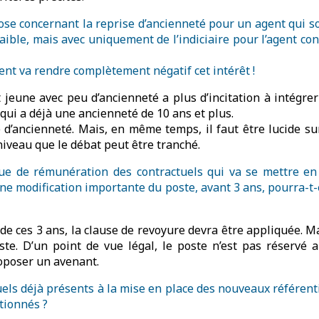
se concernant la reprise d’ancienneté pour un agent qui souh
faible, mais avec uniquement de l’indiciaire pour l’agent co
ment va rendre complètement négatif cet intérêt !
t jeune avec peu d’ancienneté a plus d’incitation à intégre
 qui a déjà une ancienneté de 10 ans et plus.
se d’ancienneté. Mais, en même temps, il faut être lucide su
 niveau que le débat peut être tranché.
que de rémunération des contractuels qui va se mettre en
Une modification importante du poste, avant 3 ans, pourra-t-e
e de ces 3 ans, la clause de revoyure devra être appliquée. M
ste. D’un point de vue légal, le poste n’est pas réservé a
roposer un avenant.
tuels déjà présents à la mise en place des nouveaux référent
itionnés ?