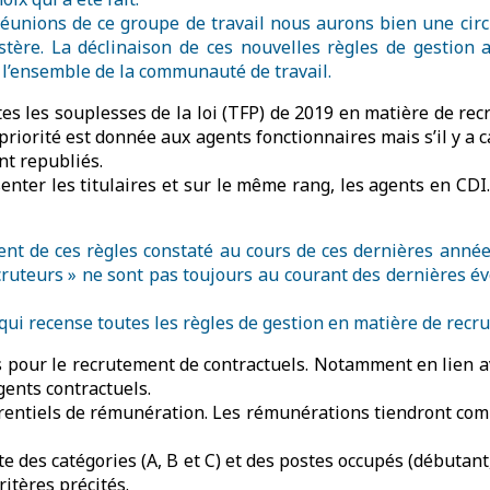
réunions de ce groupe de travail nous aurons bien une circul
stère. La déclinaison de ces nouvelles règles de gestion
de l’ensemble de la communauté de travail.
utes les souplesses de la loi (TFP) de 2019 en matière de re
riorité est donnée aux agents fonctionnaires mais s’il y a c
nt republiés.
ésenter les titulaires et sur le même rang, les agents en CD
ent de ces règles constaté au cours de ces dernières anné
cruteurs » ne sont pas toujours au courant des dernières év
qui recense toutes les règles de gestion en matière de recr
tés pour le recrutement de contractuels. Notamment en lien a
gents contractuels.
érentiels de rémunération. Les rémunérations tiendront compt
te des catégories (A, B et C) et des postes occupés (débutan
itères précités.