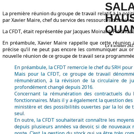
SALA
La première réunion du groupe de travail relatif à la polit
HAUS
par Xavier Maire, chef du service des ressources humaines
QUA
La CFDT, était représentée par Jacques Moinard, Frédric L
En préambule, Xavier Maire rappelle que cette réunion a
Le 4 octobre 202
précise qu’il ne peut pas encore les communiquer aux or
nouvelle réunion de ce groupe de travail sera programmée
En préambule, la CFDT remercie le chef du SRH pour l
Mais pour la CFDT, ce groupe de travail dénommé «
rémunération, à la révision de la circulaire de j
profondément changé depuis 2016.
Concernant la rémunération des contractuels du 
fonctionnaires. Mais il y a également la question des
ministère et des possibilités ouvertes par la loi de
seul.
En outre, la CFDT souhaiterait connaître les moyens
depuis plusieurs années va devoir, si de nouveaux r
poste. C’est la gestion du stock qui va être très co