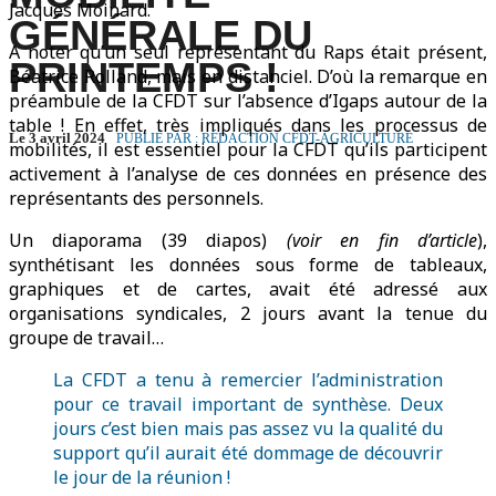
Jacques Moinard.
GÉNÉRALE DU
A noter qu’un seul représentant du Raps était présent,
PRINTEMPS !
Béatrice Rolland, mais en distanciel. D’où la remarque en
préambule de la CFDT sur l’absence d’Igaps autour de la
table ! En effet, très impliqués dans les processus de
Le 3 avril 2024
PUBLIÉ PAR : RÉDACTION CFDT-AGRICULTURE
mobilités, il est essentiel pour la CFDT qu’ils participent
activement à l’analyse de ces données en présence des
représentants des personnels.
Un diaporama (39 diapos)
(voir en fin d’article
),
synthétisant les données sous forme de tableaux,
graphiques et de cartes, avait été adressé aux
organisations syndicales, 2 jours avant la tenue du
groupe de travail…
La CFDT a tenu à remercier l’administration
pour ce travail important de synthèse. Deux
jours c’est bien mais pas assez vu la qualité du
support qu’il aurait été dommage de découvrir
le jour de la réunion !