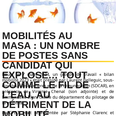
MOBILITÉS AU
MASA : UN NOMBRE
DE POSTES SANS
CANDIDAT QUI
EXPLOSE… TOUT
Réuni le 7 mars 2024, un groupe de travail « bilan
mobilité 2023 » était présidé par Laurent Belleguic, sous-
COMME LE FIL DE
directeur des carrières et de la rémunération (SDCAR), en
présence de Virginie Chenal (son adjointe) et de
L’EAU, AU
Emmanuelle Illan, cheffe du département du pilotage de
DÉTRIMENT DE LA
la mobilité.
MOBILITÉ
La CFDT était représentée par Stéphanie Clarenc et