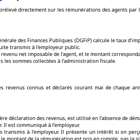
prélevé directement sur les rémunérations des agents par le
énérale des Finances Publiques (DGFiP) calcule le taux d’im
uite transmis à l’employeur public.
u revenu net imposable de l’agent, et le montant corresponda
 les sommes collectées à l’administration fiscale.
es revenus connus et déclarés courant mai de chaque anné
nière déclaration des revenus, est utilisé en l’absence de dé
. Il est communiqué à l’employeur.
s transmis à l’employeur. Il présente un intérêt si on perç
 le montant de la rémunération est pris en compte, pas la si