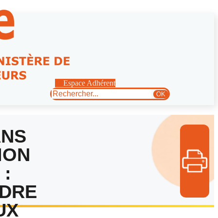
Espace Adhérent
Rechercher
OK
ANS
ION
 :
DRE
UX