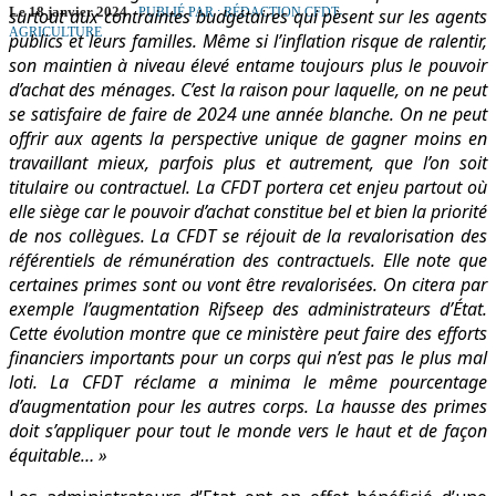
Le 18 janvier 2024
surtout aux contraintes budgétaires qui pèsent sur les agents
PUBLIÉ PAR : RÉDACTION CFDT-
AGRICULTURE
publics et leurs familles. Même si l’inflation risque de ralentir,
son maintien à niveau élevé entame toujours plus le pouvoir
d’achat des ménages. C’est la raison pour laquelle, on ne peut
se satisfaire de faire de 2024 une année blanche. On ne peut
offrir aux agents la perspective unique de gagner moins en
travaillant mieux, parfois plus et autrement, que l’on soit
titulaire ou contractuel. La CFDT portera cet enjeu partout où
elle siège car le pouvoir d’achat constitue bel et bien la priorité
de nos collègues. La CFDT se réjouit de la revalorisation des
référentiels de rémunération des contractuels. Elle note que
certaines primes sont ou vont être revalorisées. On citera par
exemple l’augmentation Rifseep des administrateurs d’État.
Cette évolution montre que ce ministère peut faire des efforts
financiers importants pour un corps qui n’est pas le plus mal
loti. La CFDT réclame a minima le même pourcentage
d’augmentation pour les autres corps. La hausse des primes
doit s’appliquer pour tout le monde vers le haut et de façon
équitable… »