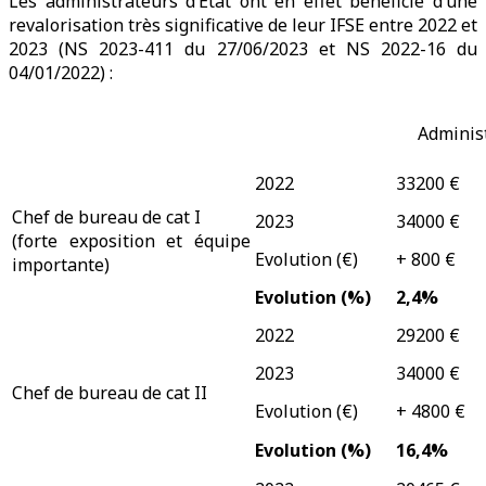
Les administrateurs d’Etat ont en effet bénéficié d’une
revalorisation très significative de leur IFSE entre 2022 et
2023 (NS 2023-411 du 27/06/2023 et NS 2022-16 du
04/01/2022) :
Administ
2022
33200 €
Chef de bureau de cat I
2023
34000 €
(forte exposition et équipe
Evolution (€)
+ 800 €
importante)
Evolution (%)
2,4%
2022
29200 €
2023
34000 €
Chef de bureau de cat II
Evolution (€)
+ 4800 €
Evolution (%)
16,4%