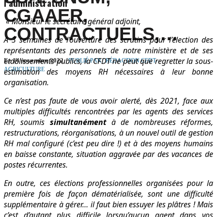
l’administration
CGAAER,
« Monsieur le secrétaire général adjoint,
CONTRACTUELS,…
A 3 semaines de l’ouverture des scrutins pour l’élection des
représentants des personnels de notre ministère et de ses
établissements publics, la CFDT ne peut que regretter la sous-
Le 14 novembre 2022
PUBLIÉ PAR : RÉDACTION CFDT-
AGRICULTURE
estimation des moyens RH nécessaires à leur bonne
organisation.
Ce n’est pas faute de vous avoir alerté, dès 2021, face aux
multiples difficultés rencontrées par les agents des services
RH, soumis
simultanément
à de nombreuses réformes,
restructurations, réorganisations, à un nouvel outil de gestion
RH mal configuré (c’est peu dire !) et à des moyens humains
en baisse constante, situation aggravée par des vacances de
postes récurrentes.
En outre, ces élections professionnelles organisées pour la
première fois de façon dématérialisée, sont une difficulté
supplémentaire à gérer… il faut bien essuyer les plâtres ! Mais
c’est d’autant plus difficile lorsqu’aucun agent dans vos