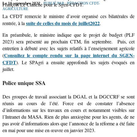
Le 16 septembre 2022
PUBLIÉ PAR : RÉDACTION CFDT-
François Le Clanche pour le Sgen-CFDT.
AGRICULTURE
La CFDT remercie le ministre d’avoir organisé ces bilatérales de
suite de celle
s du mois de juillet
2022
rentrée, à la
.
En préambule, le ministre indique que le projet de budget (PLF
2023) sera présenté au prochain CTM, fin septembre.
Puis, cet
entretien à débuté avec les sujets relatifs à l’enseignement agricole
Consultez le compte rendu sur la page internet du SGEN-
(
CFDT
). Le SPAgri a ensuite approfondi les sujets évoqués en
juillet.
Police unique SSA
Des groupes de travail associant la DGAL et la DGCCRF se sont
réunis au cours de l’été.
Force est de constater l’absence
d’informations sur les travaux en cours et notamment visibles sur
l’Intranet du MASA. Rien de plus anxiogène pour les agents, de ne
pas avoir d’informations alors que l’annonce de la réforme a été faite
en mai pour une mise en œuvre en janvier 2023.