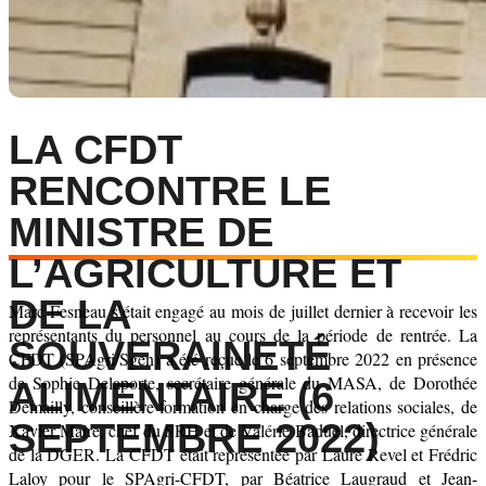
LA CFDT
RENCONTRE LE
MINISTRE DE
L’AGRICULTURE ET
DE LA
Marc Fesneau s’était engagé au mois de juillet dernier à recevoir les
représentants du personnel au cours de la période de rentrée. La
SOUVERAINETÉ
CFDT (SPAgri/Sgen) a été reçue le 6 septembre 2022 en présence
de Sophie Delaporte, secrétaire générale du MASA, de Dorothée
ALIMENTAIRE (6
Demailly, conseillère formation en charge des relations sociales, de
SEPTEMBRE 2022)
Xavier Maire, chef du SRH et de Valérie Baduel, directrice générale
de la DGER.
La CFDT était représentée par Laure Revel et Frédric
Laloy pour le SPAgri-CFDT, par Béatrice Laugraud et Jean-