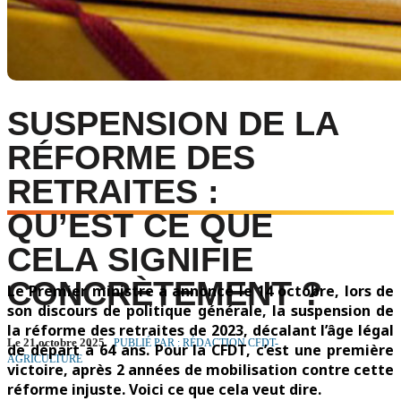
SUSPENSION DE LA
RÉFORME DES
RETRAITES :
QU’EST CE QUE
CELA SIGNIFIE
CONCRÈTEMENT ?
Le Premier ministre a annoncé le 14 octobre, lors de
son discours de politique générale, la suspension de
la réforme des retraites de 2023, décalant l’âge légal
Le 21 octobre 2025
PUBLIÉ PAR : RÉDACTION CFDT-
de départ à 64 ans. Pour la CFDT, c’est une première
AGRICULTURE
victoire, après 2 années de mobilisation contre cette
réforme injuste. Voici ce que cela veut dire.