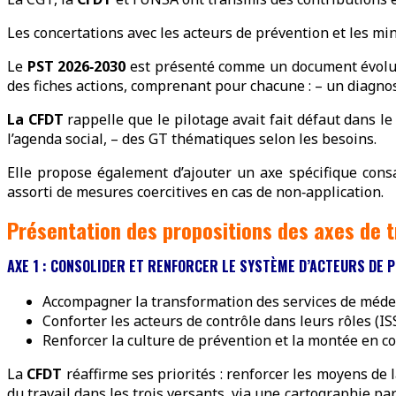
Les concertations avec les acteurs de prévention et les mi
Le
PST 2026‑2030
est présenté comme un document évolutif
des fiches actions, comprenant pour chacune : – un diagnostic
La CFDT
rappelle que le pilotage avait fait défaut dans l
l’agenda social, – des GT thématiques selon les besoins.
Elle propose également d’ajouter un axe spécifique cons
assorti de mesures coercitives en cas de non‑application.
Présentation des propositions des axes de t
AXE 1 : CONSOLIDER ET RENFORCER LE SYSTÈME D’ACTEURS DE 
Accompagner la transformation des services de méde
Conforter les acteurs de contrôle dans leurs rôles (IS
Renforcer la culture de prévention et la montée en c
La
CFDT
réaffirme ses priorités : renforcer les moyens de 
du travail dans les trois versants, via une cartographie pa