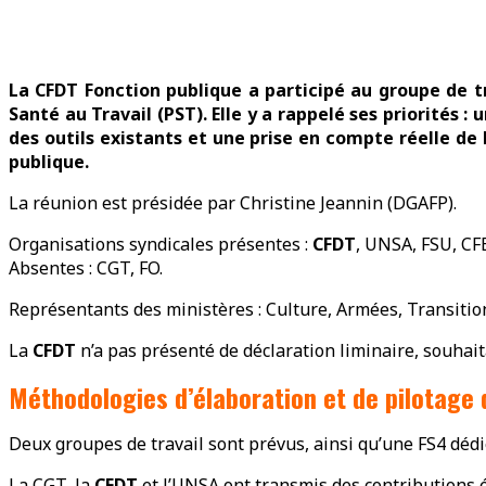
La CFDT Fonction publique a participé au groupe de tr
Santé au Travail (PST). Elle y a rappelé ses priorités 
des outils existants et une prise en compte réelle de 
publique.
La réunion est présidée par Christine Jeannin (DGAFP).
Organisations syndicales présentes :
CFDT
, UNSA, FSU, CFE
Absentes : CGT, FO.
Représentants des ministères : Culture, Armées, Transitio
La
CFDT
n’a pas présenté de déclaration liminaire, souhait
Méthodologies d’élaboration et de pilotage 
Deux groupes de travail sont prévus, ainsi qu’une FS4 dédié
La CGT, la
CFDT
et l’UNSA ont transmis des contributions é