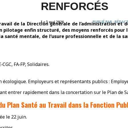
RENFORCÉS
Le 5 mai 2026
PUBLIÉ PAR : RÉDAC
avail de la Direction générale de l’administration et 
: un pilotage enfin structuré, des moyens renforcés pour
la santé mentale, de l’usure professionnelle et de la 
‑CGC, FA‑FP, Solidaires.
n écologique. Employeurs et représentants publics : Employ
ant entrer rapidement dans la concertation sur le Plan de Sa
du Plan Santé au Travail dans la Fonction Pub
e le 22 juin.
crites.