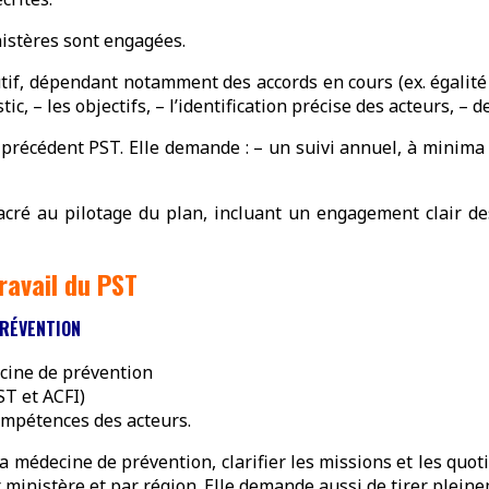
nistères sont engagées.
, dépendant notamment des accords en cours (ex. égalité pro
, – les objectifs, – l’identification précise des acteurs, – de
e précédent PST. Elle demande : – un suivi annuel, à minima
acré au pilotage du plan, incluant un engagement clair des
ravail du PST
PRÉVENTION
cine de prévention
ST et ACFI)
ompétences des acteurs.
la médecine de prévention, clarifier les missions et les quot
r ministère et par région. Elle demande aussi de tirer plein