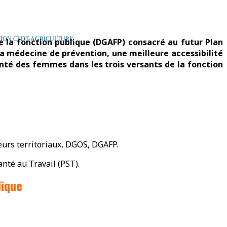
TION CFDT-AGRICULTURE
de la fonction publique (DGAFP) consacré au futur Plan
 la médecine de prévention, une meilleure accessibilité
santé des femmes dans les trois versants de la fonction
eurs territoriaux, DGOS, DGAFP.
nté au Travail (PST).
lique