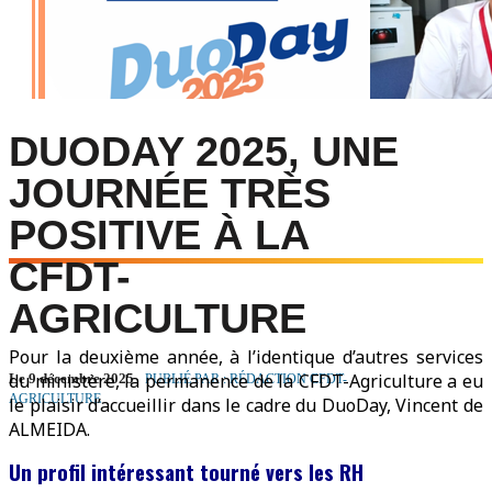
DUODAY 2025, UNE
JOURNÉE TRÈS
POSITIVE À LA
CFDT-
AGRICULTURE
Pour la deuxième année, à l’identique d’autres services
du ministère, la permanence de la CFDT-Agriculture a eu
Le 9 décembre 2025
PUBLIÉ PAR : RÉDACTION CFDT-
AGRICULTURE
le plaisir d’accueillir dans le cadre du DuoDay, Vincent de
ALMEIDA.
Un profil intéressant tourné vers les RH