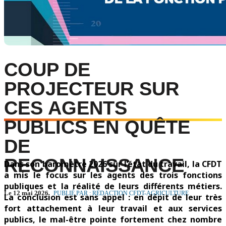
COUP DE
PROJECTEUR SUR
CES AGENTS
PUBLICS EN QUÊTE
DE
RECONNAISSANCE
Dans son baromètre 2026 sur l’état du travail, la CFDT
a mis le focus sur les agents des trois fonctions
publiques et la réalité de leurs différents métiers.
Le 12 mai 2026
PUBLIÉ PAR : RÉDACTION CFDT-AGRICULTURE
La conclusion est sans appel : en dépit de leur très
fort attachement à leur travail et aux services
publics, le mal-être pointe fortement chez nombre