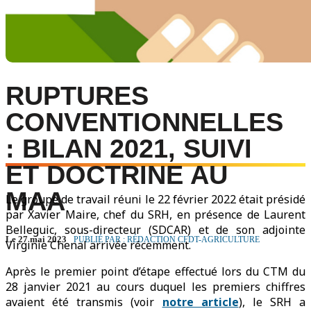
RUPTURES
CONVENTIONNELLES
: BILAN 2021, SUIVI
ET DOCTRINE AU
MAA
Le groupe de travail réuni le 22 février 2022 était présidé
par Xavier Maire, chef du SRH, en présence de Laurent
Belleguic, sous-directeur (SDCAR) et de son adjointe
Le 27 mai 2023
PUBLIÉ PAR : RÉDACTION CFDT-AGRICULTURE
Virginie Chenal arrivée récemment.
Après le premier point d’étape effectué lors du CTM du
28 janvier 2021 au cours duquel les premiers chiffres
avaient été transmis (voir
notre article
), le SRH a