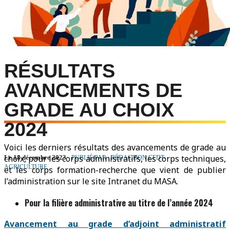
RÉSULTATS
AVANCEMENTS DE
GRADE AU CHOIX
2024
Voici les derniers résultats des avancements de grade au
choix, pour les corps administratifs, les corps techniques,
Le 18 décembre 2023
PUBLIÉ PAR : RÉDACTION CFDT-
AGRICULTURE
et les corps formation-recherche que vient de publier
l’administration sur le site Intranet du MASA.
Pour la filière administrative au titre de l’année 2024
Avancement au grade d’adjoint administratif