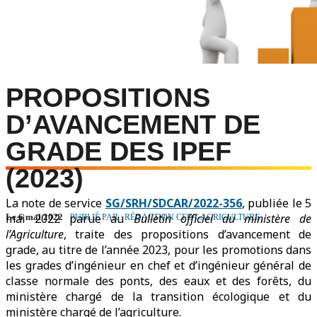
PROPOSITIONS
D’AVANCEMENT DE
GRADE DES IPEF
(2023)
La note de service
SG/SRH/SDCAR/2022-356
, publiée le 5
mai 2022 parue au
Bulletin officiel du ministère de
Le 6 mai 2022
PUBLIÉ PAR : RÉDACTION CFDT-AGRICULTURE
l’Agriculture
, traite des propositions d’avancement de
grade, au titre de l’année 2023, pour les promotions dans
les grades d’ingénieur en chef et d’ingénieur général de
classe normale des ponts, des eaux et des forêts, du
ministère chargé de la transition écologique et du
ministère chargé de l’agriculture.