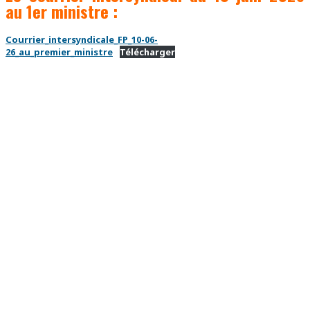
au 1er ministre :
Courrier_intersyndicale_FP_10-06-
26_au_premier_ministre
Télécharger