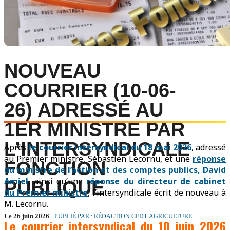
NOUVEAU
COURRIER (10-06-
26) ADRESSÉ AU
1ER MINISTRE PAR
L’INTERSYNDICALE
Après
le courrier intersyndical du 18 mai 2026
, adressé
au Premier ministre, Sébastien Lecornu, et une
réponse
FONCTION
du ministre de l’action et des comptes publics, David
Amie
l
, ainsi qu’une
réponse du directeur de cabinet
PUBLIQUE
du Premier ministre
, l’intersyndicale écrit de nouveau à
M. Lecornu.
Le 26 juin 2026
PUBLIÉ PAR : RÉDACTION CFDT-AGRICULTURE
Le courrier intersyndical du 10 juin 2026