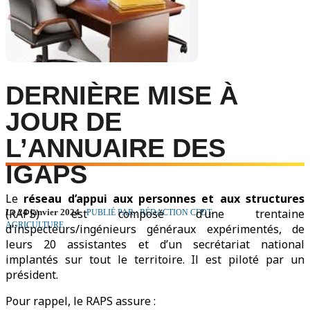
DERNIÈRE MISE À
JOUR DE
L’ANNUAIRE DES
IGAPS
Le
réseau d’appui aux personnes et aux structures
(RAPS) est composé d’une trentaine
Le 24 janvier 2024
PUBLIÉ PAR : RÉDACTION CFDT-
AGRICULTURE
d’inspecteurs/ingénieurs généraux expérimentés, de
leurs 20 assistantes et d’un secrétariat national
implantés sur tout le territoire. Il est piloté par un
président.
Pour rappel, le RAPS assure :