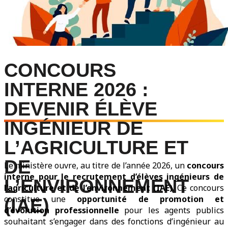
CONCOURS
INTERNE 2026 :
DEVENIR ÉLÈVE
INGÉNIEUR DE
L’AGRICULTURE ET
DE
Le ministère ouvre, au titre de l’année 2026, un
concours
interne pour le recrutement d’élèves ingénieurs de
L’ENVIRONNEMENT
l’agriculture et de l’environnement (IAE)
. Ce concours
constitue une
opportunité de promotion et
(IAE)
d’évolution professionnelle
pour les agents publics
souhaitant s’engager dans des fonctions d’ingénieur au