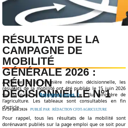
RÉSULTATS DE LA
CAMPAGNE DE
MOBILITÉ
GÉNÉRALE 2026 :
RÉUNION
A l’issue de la première réunion décisionnelle, les
résultats de la mobilité ont été publiés le 15 juin 2026
DÉCISIONNELLE N°1
sur la page
«
Rejoignez-nous !
«
du ministère de
l’agriculture. Les tableaux sont consultables en fin
d’article.
Le 26 juin 2026
PUBLIÉ PAR : RÉDACTION CFDT-AGRICULTURE
Pour rappel, tous les résultats de la mobilité sont
dorénavant publiés sur la page emploi que ce soit pour